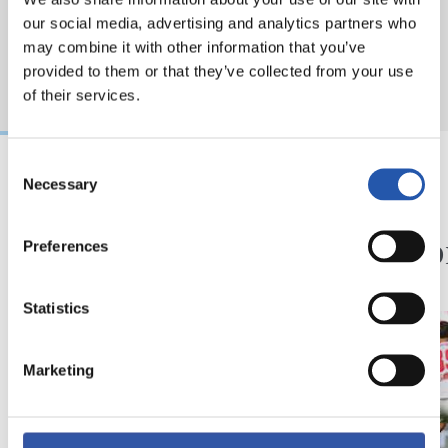
our social media, advertising and analytics partners who
may combine it with other information that you’ve
provided to them or that they’ve collected from your use
of their services.
Consent
Necessary
Selection
09/08/2026
08/08/2026
ENTRENAMIENTO
CRÓNICA
Así se van a preparar
Otra p
Preferences
nivel
Statistics
Marketing