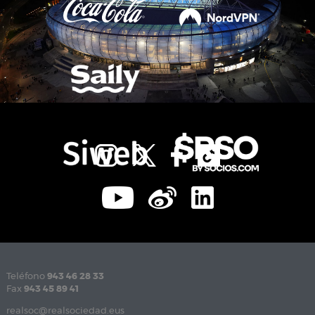
Teléfono
943 46 28 33
Fax
943 45 89 41
realsoc@realsociedad.eus