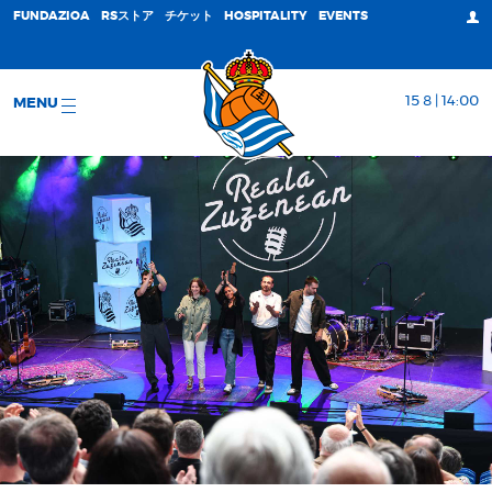
FUNDAZIOA
RSストア
チケット
HOSPITALITY
EVENTS
15 8 | 14:00
MENU