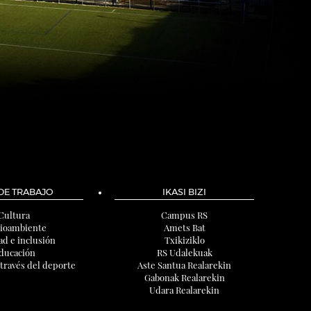
 DE TRABAJO
IKASI BIZI
Cultura
Campus RS
ioambiente
Amets Bat
ad e inclusión
Txikiziklo
ducación
RS Udalekuak
 través del deporte
Aste Santua Realarekin
Gabonak Realarekin
Udara Realarekin