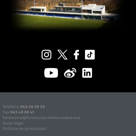
Teléfono
943 46 28 33
Fax
943 45 89 41
fundazioa@fundazioa.realsociedad.eus
Aviso legal
Política de privacidad