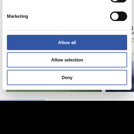
12/05/2018
19/01/2018
Marketing
照片展示
视频
圣塞
Allow all
Allow selection
Deny