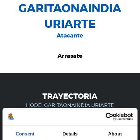
GARITAONAINDIA
URIARTE
Atacante
Arrasate
TRAYECTORIA
HODEI GARITAONAINDIA URIARTE
Consent
Details
About
¡SOLO PARA USUARIOS