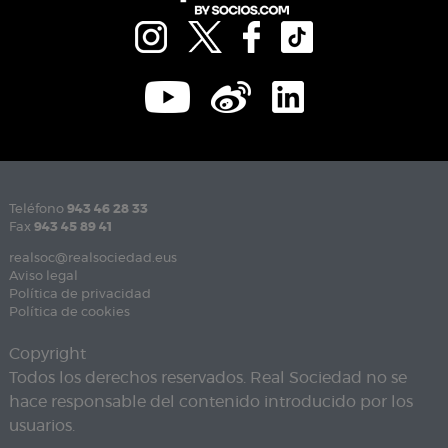
Teléfono
943 46 28 33
Fax
943 45 89 41
realsoc@realsociedad.eus
Aviso legal
Política de privacidad
Política de cookies
Copyright
Todos los derechos reservados. Real Sociedad no se
hace responsable del contenido introducido por los
usuarios.