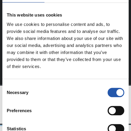
REGISTRADOS!
This website uses cookies
Este contenido es solo para los usuarios registrados en
We use cookies to personalise content and ads, to
nuestra web.
provide social media features and to analyse our traffic.
Regístrate haciendo clic en el
Login
y disfruta de
We also share information about your use of our site with
contenido exclusivo para ti.
our social media, advertising and analytics partners who
may combine it with other information that you’ve
provided to them or that they’ve collected from your use
of their services.
Consent
Necessary
Selection
EQUIPO
Preferences
Statistics