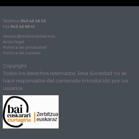
Teléfono
943 46 28 33
Fax
943 45 89 41
realsoc@realsociedad.eus
Aviso legal
Política de privacidad
Política de cookies
Copyright
Todos los derechos reservados. Real Sociedad no se
hace responsable del contenido introducido por los
usuarios.