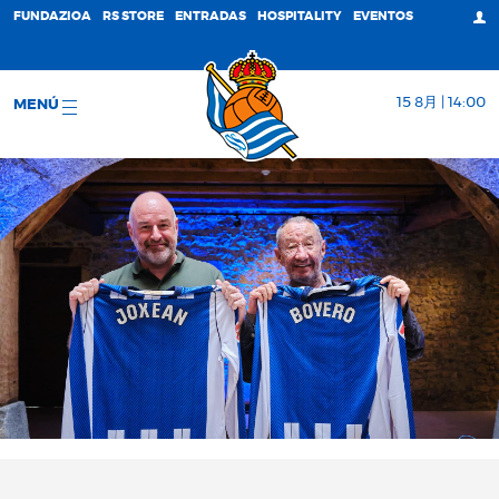
FUNDAZIOA
RS STORE
ENTRADAS
HOSPITALITY
EVENTOS
15 8月 | 14:00
MENÚ