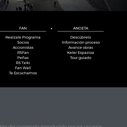
FAN
ANOETA
Realzale Programa
Descúbrelo
Socios
Información proceso
Accionistas
Avance obras
RSFan
Keler Espazioa
Peñas
Tour guiado
RS Txiki
Fan Wall
Te Escuchamos
le del contenido introducido por los usuarios.