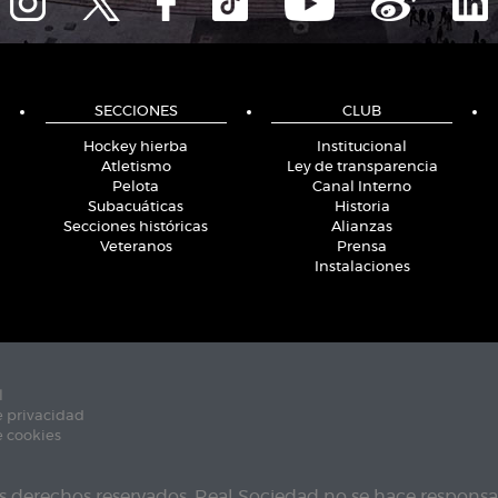
SECCIONES
CLUB
Hockey hierba
Institucional
Atletismo
Ley de transparencia
Pelota
Canal Interno
Subacuáticas
Historia
Secciones históricas
Alianzas
Veteranos
Prensa
Instalaciones
l
e privacidad
e cookies
s derechos reservados. Real Sociedad no se hace responsab