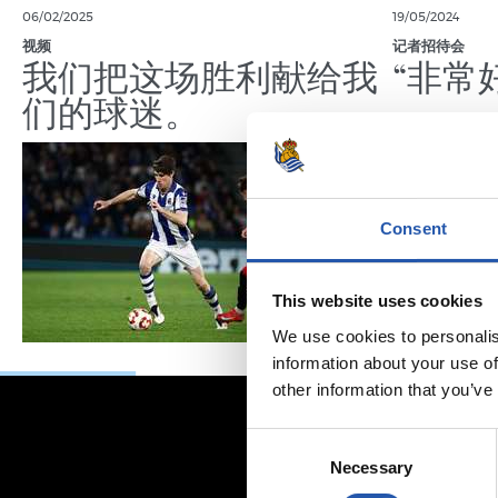
06/02/2025
19/05/2024
视频
记者招待会
我们把这场胜利献给我
“非常
们的球迷。
Consent
This website uses cookies
We use cookies to personalis
information about your use of
other information that you’ve
Consent
Necessary
Selection