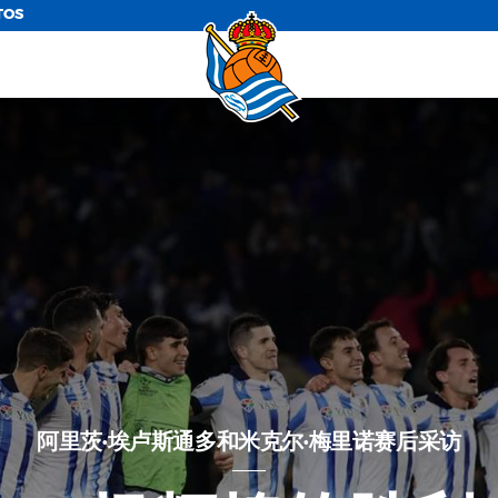
TOS
阿里茨·埃卢斯通多和米克尔·梅里诺赛后采访