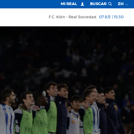
MI REAL
BUSCAR
ZH
F.C. Köln
Real Sociedad
07 8月 | 15:30