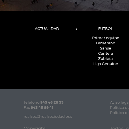
ACTUALIDAD
FÚTBOL
Primer equipo
Femenino
Sanse
Cantera
Zubieta
Liga Genuine
Teléfono
943 46 28 33
Aviso lega
Fax
943 45 89 41
Política d
Política d
realsoc@realsociedad.eus
Copyright
Todos lo