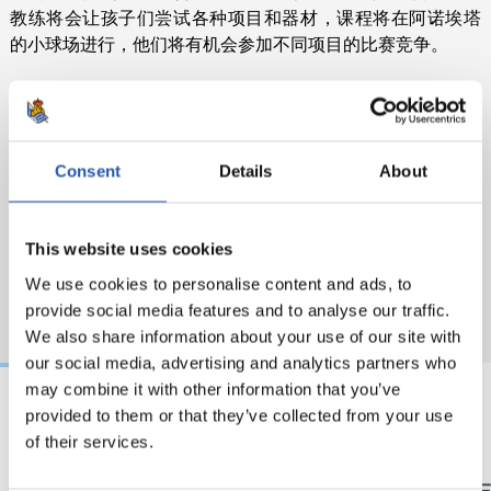
教练将会让孩子们尝试各种项目和器材，课程将在阿诺埃塔
的小球场进行，他们将有机会参加不同项目的比赛竞争。
Consent
Details
About
This website uses cookies
We use cookies to personalise content and ads, to
provide social media features and to analyse our traffic.
We also share information about your use of our site with
our social media, advertising and analytics partners who
may combine it with other information that you’ve
provided to them or that they’ve collected from your use
26/04/2024
02/10/2017
of their services.
田径运动
田径运动