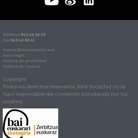
Teléfono
943 46 28 33
Fax
943 45 89 41
realsoc@realsociedad.eus
Aviso legal
Política de privacidad
Política de cookies
Copyright
Todos los derechos reservados. Real Sociedad no se
hace responsable del contenido introducido por los
usuarios.