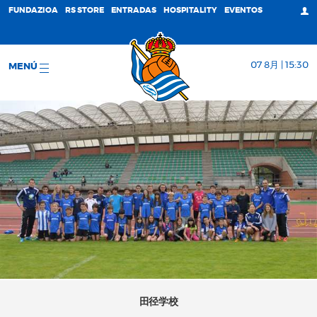
FUNDAZIOA
RS STORE
ENTRADAS
HOSPITALITY
EVENTOS
07 8月 | 15:30
MENÚ
田径学校