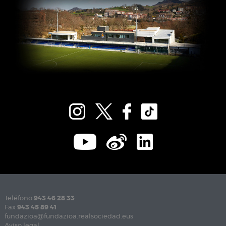
Teléfono
943 46 28 33
Fax
943 45 89 41
fundazioa@fundazioa.realsociedad.eus
Aviso legal