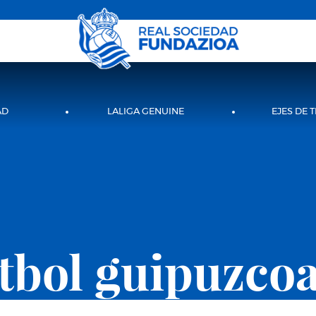
AD
LALIGA GENUINE
EJES DE 
tbol guipuzco