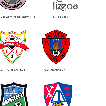
RRAGAKO MUNDARRO F.K.E.
AXULAR K.K.E.
C.D PROMESAS E.D.F.
C.D. ANAITASUNA