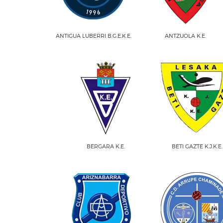
ANTIGUA LUBERRI B.G.E.K.E.
ANTZUOLA K.E.
BERGARA K.E.
BETI GAZTE K.J.K.E.