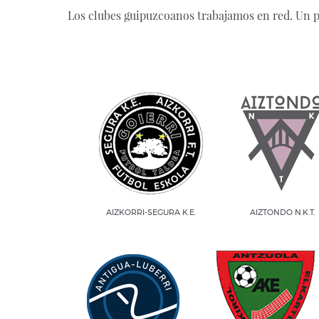
Los clubes guipuzcoanos trabajamos en red. Un p
AIZKORRI-SEGURA K.E.
AIZTONDO N.K.T.