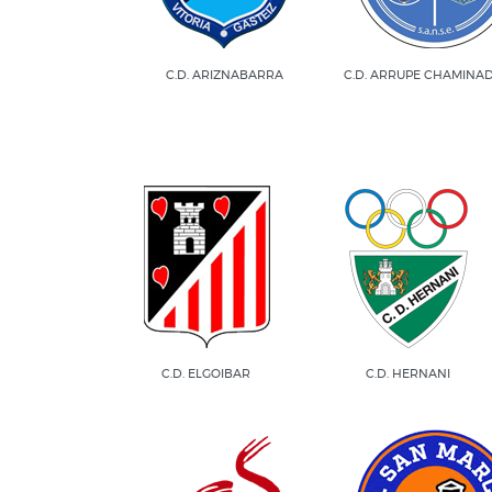
C.D. ARIZNABARRA
C.D. ARRUPE CHAMINADE
C.D. ELGOIBAR
C.D. HERNANI