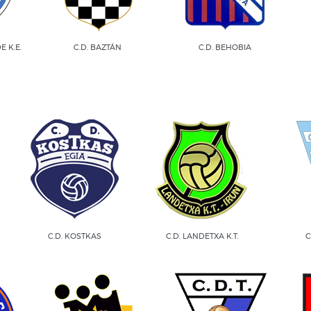
 K.E.
C.D. BAZTÁN
C.D. BEHOBIA
C.D. KOSTKAS
C.D. LANDETXA K.T.
C