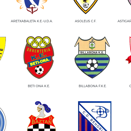
ARETXABALETA K.E.-U.D.A.
ASOLEUS C.F.
ASTIGA
BETI ONA K.E.
BILLABONA F.K.E.