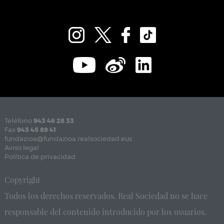
Teléfono
943 46 28 33
Fax
943 45 89 41
fundazioa@fundazioa.realsociedad.eus
Aviso legal
Política de privacidad
Copyright
Todos los derechos reservados. Real Sociedad no se hace
responsable del contenido introducido por los usuarios.