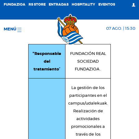
FUNDAZIOA
RS STORE
ENTRADAS
HOSPITALITY
EVENTOS
07 AGO. | 15:30
MENÚ
“Responsable
FUNDACIÓN REAL
del
SOCIEDAD
tratamiento
”
FUNDAZIOA .
La gestión de los
participantes en el
campus/udalekuak.
Realización de
actividades
promocionales a
través de los