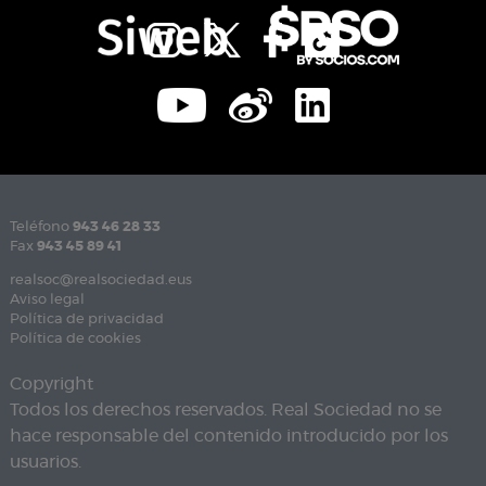
Teléfono
943 46 28 33
Fax
943 45 89 41
realsoc@realsociedad.eus
Aviso legal
Política de privacidad
Política de cookies
Copyright
Todos los derechos reservados. Real Sociedad no se
hace responsable del contenido introducido por los
usuarios.