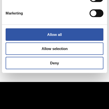
Marketing
Puede consultar la
información
adicional y
“Información
detallada en la
Allow all
Adicional”
“Información
Adicional de
Allow selection
protección de
datos”
Deny