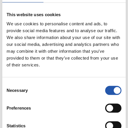
Acceso,
rectificación,
This website uses cookies
supresión,
We use cookies to personalise content and ads, to
limitación,
provide social media features and to analyse our traffic.
oposición y
We also share information about your use of our site with
portabilidad, así
our social media, advertising and analytics partners who
“Derechos”
como otros
may combine it with other information that you’ve
derechos
provided to them or that they’ve collected from your use
explicados en la
of their services.
“Información
Adicional de
protección de
Consent
datos.
Necessary
Selection
Los datos han sido
Preferences
obtenidos del
“Procedencia”
propio interesado o
Statistics
de su tutor legal