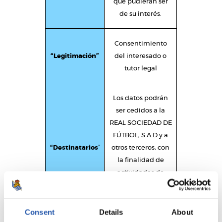
que pudieran ser
de su interés.
Consentimiento
“Legitimación”
del interesado o
tutor legal
Los datos podrán
ser cedidos a la
REAL SOCIEDAD DE
FÚTBOL, S.A.D y a
“Destinatarios
”
otros terceros, con
la finalidad de
actividades de
gestión y
promoción.
Consent
Details
About