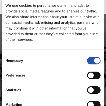
We use cookies to personalise content and ads, to
provide social media features and to analyse our traffic.
We also share information about your use of our site with
our social media, advertising and analytics partners who
may combine it with other information that you’ve
ARCHIVO HISTÓRICO
provided to them or that they’ve collected from your use
of their services.
Consulta nuestro fondo documental y descubre qué
hizo la Real en temporadas pasadas, qué resultados
Consent
obtuvo cualquier jugador que haya pasado por el
Necessary
Selection
club o los datos de todos los entrenadores de la
historia.
Preferences
Statistics
¡SOLO PARA USUARIOS
REGISTRADOS!
Marketing