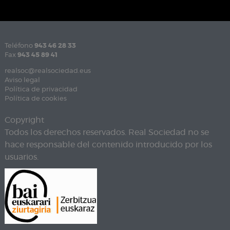
Teléfono
943 46 28 33
Fax
943 45 89 41
realsoc@realsociedad.eus
Aviso legal
Política de privacidad
Política de cookies
Copyright
Todos los derechos reservados. Real Sociedad no se
hace responsable del contenido introducido por los
usuarios.