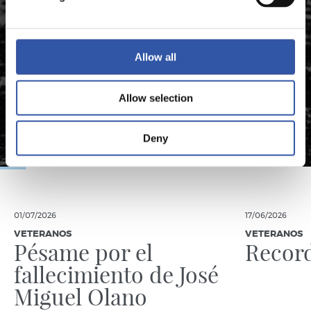
Este contenido es solo para los usuarios registrados
en nuestra web.
Allow all
Regístrate haciendo clic en el
Login
y disfruta de
contenido exclusivo para ti.
Allow selection
Deny
01/07/2026
17/06/2026
VETERANOS
VETERANOS
Pésame por el
Recor
fallecimiento de José
Miguel Olano