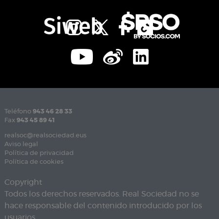
Teléfono
943 46 28 33
Fax
943 45 89 41
realsoc@realsociedad.eus
Aviso legal
Política de privacidad
Política de cookies
Copyright
Todos los derechos reservados. Real Sociedad no se
hace responsable del contenido introducido por los
usuarios.