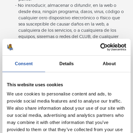
No introducir, almacenar o difundir, en la web o
desde ésta, ningún programa, datos, virus, código o
cualquier otro dispositivo electrónico o físico que
sea susceptible de causar daños en la web, a
cualquiera de los servicios, o a cualquiera de los
equipos, sistemas o redes del CLUB, de cualquier
otro usuario, de los patrocinadores, colaboradores,
proveedores, etc. de
REAL SOCIEDAD DE FÚTBOL
, o,
en general, a cualquier tercero.
No realizar actividades publicitarias o de explotación
Consent
Details
About
comercial a través de la web, y no utilizar los
contenidos y la información para remitir publicidad,
enviar mensajes con cualquier otro fin comercial ni
This website uses cookies
para recoger o almacenar datos personales de
terceros.
We use cookies to personalise content and ads, to
No utilizar identidades falsas, ni suplantar la
provide social media features and to analyse our traffic.
identidad de otros en la utilización de la web o de
We also share information about your use of our site with
cualquiera de sus servicios, incluyendo la utilización,
our social media, advertising and analytics partners who
en su caso, de contraseñas o claves de acceso de
may combine it with other information that you’ve
terceros o de cualquier otra forma.
provided to them or that they’ve collected from your use
No destruir, alterar, utilizar para su uso, inutilizar o