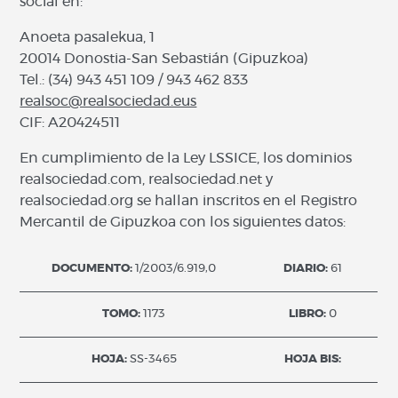
social en:
Anoeta pasalekua, 1
20014 Donostia-San Sebastián (Gipuzkoa)
Tel.: (34) 943 451 109 / 943 462 833
realsoc@realsociedad.eus
CIF: A20424511
En cumplimiento de la Ley LSSICE, los dominios
realsociedad.com, realsociedad.net y
realsociedad.org se hallan inscritos en el Registro
Mercantil de Gipuzkoa con los siguientes datos:
DOCUMENTO:
1/2003/6.919,0
DIARIO:
61
TOMO:
1173
LIBRO:
0
HOJA:
SS-3465
HOJA BIS: