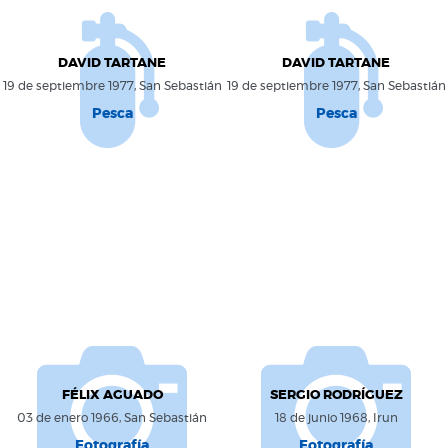
DAVID TARTANE
DAVID TARTANE
19 de septiembre 1977, San Sebastián
19 de septiembre 1977, San Sebastián
Pesca
Pesca
FÉLIX AGUADO
SERGIO RODRÍGUEZ
03 de enero 1966, San Sebastián
18 de junio 1968, Irun
Fotografía
Fotografía