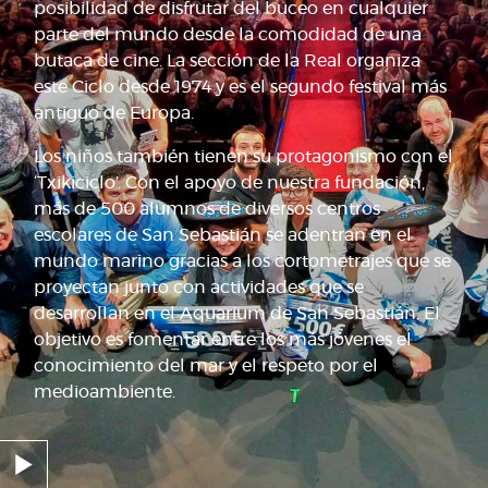
posibilidad de disfrutar del buceo en cualquier
parte del mundo desde la comodidad de una
butaca de cine. La sección de la Real organiza
este Ciclo desde 1974 y es el segundo festival más
antiguo de Europa.
Los niños también tienen su protagonismo con el
‘Txikiciclo’. Con el apoyo de nuestra fundación,
más de 500 alumnos de diversos centros
escolares de San Sebastián se adentran en el
mundo marino gracias a los cortometrajes que se
proyectan junto con actividades que se
desarrollan en el Aquarium de San Sebastián. El
objetivo es fomentar entre los más jóvenes el
conocimiento del mar y el respeto por el
medioambiente.