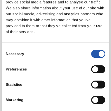
provide social media features and to analyse our traffic.
en las diferentes especialidades, dentro de la
We also share information about your use of our site with
Federación Vasca de Actividades Subacuáticas
our social media, advertising and analytics partners who
(EHUIF) y de la Federación Guipuzcoana de
may combine it with other information that you’ve
Actividades Subacuáticas (GUIF): Buceo con
provided to them or that they’ve collected from your use
botella, Fotografía Submarina, Pesca
of their services.
Submarina, Natación con Aletas
A día de hoy ya hemos cumplido el 50º
Consent
aniversario y continuamos trabajando para
Necessary
Selection
cumplir muchos más.
Competimos en campeonatos regionales,
Preferences
provinciales y Estatales.
*Fotos: Real Sociedad, Jaunsar, A.Alonso, Fototeca Kutxa
Statistics
Marketing
Palmarés