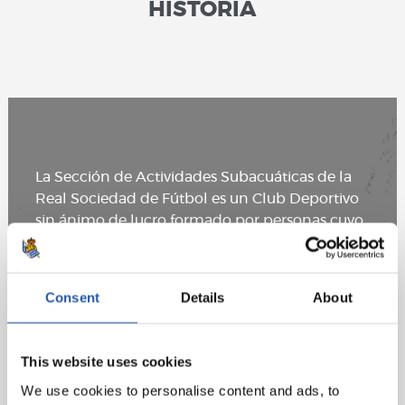
HISTORIA
La Sección de Actividades Subacuáticas de la
Real Sociedad de Fútbol es un Club Deportivo
sin ánimo de lucro formado por personas cuyo
elemento común es su fascinación por el mar y
los maravillosos seres que lo habitan.
Consent
Details
About
La Sección se fundó en 1964 por un grupo de
amantes del mar que se dirigieron a la Real
Sociedad de Fútbol y le propusieron fundar la
This website uses cookies
Sección de Actividades Subacuáticas.
We use cookies to personalise content and ads, to
Siempre que la mar lo permite, competimos