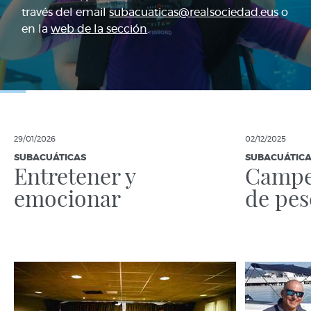
través del email
subacuaticas@realsociedad.eus
o
en la
web de la sección
.
29/01/2026
02/12/2025
SUBACUÁTICAS
SUBACUÁTIC
Entretener y
Campe
emocionar
de pes