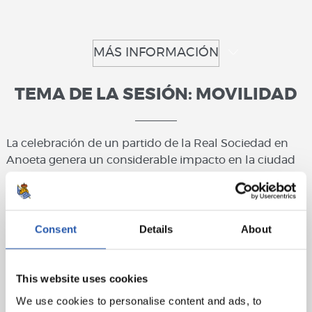
MÁS INFORMACIÓN
TEMA DE LA SESIÓN: MOVILIDAD
La celebración de un partido de la Real Sociedad en
Anoeta genera un considerable impacto en la ciudad
afectando a diversos aspectos de la vida cotidiana de
los donostiarras y guipuzcoanos.
Uno de los aspectos que resultan afectados en mayor
Consent
Details
About
medida es la
movilidad
. Desde la Real Sociedad
somos conscientes de este hecho y, por ello, queremos
dedicar la primera sesión del proceso participativo que
This website uses cookies
hemos abierto.
We use cookies to personalise content and ads, to