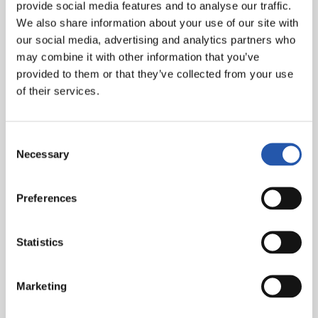
Nuestro deseo es que, teniendo siempre en cuenta
provide social media features and to analyse our traffic.
valores fundamentales como la sostenibilidad y el
We also share information about your use of our site with
respeto al medio ambiente, mediante este
proceso
our social media, advertising and analytics partners who
participativo surjan iniciativas
que traten cuestiones
may combine it with other information that you’ve
como:.
provided to them or that they’ve collected from your use
of their services.
Reducir el impacto sobre el conjunto de la
ciudad, facilitar el acceso a Anoeta a nuestra
afición.
Consent
Necessary
Selection
En la medida de lo posible, reducir el tiempo
del desplazamiento (entrada y salida de
Preferences
Anoeta) de nuestra afición.
Aumentar la comodidad y fomentar el uso del
Statistics
transporte público y alternativo
.
Marketing