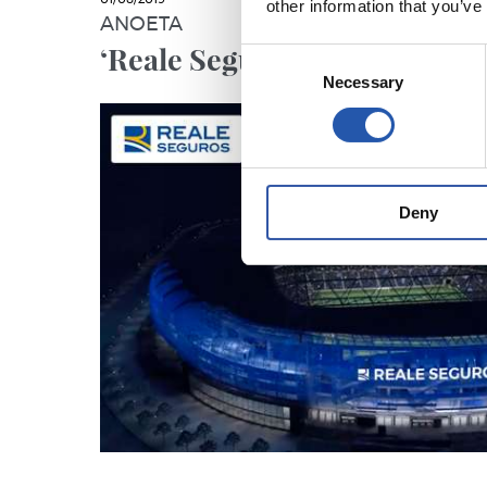
other information that you’ve
ANOETA
‘Reale Seguros Stadium'
Consent
Necessary
Selection
Deny