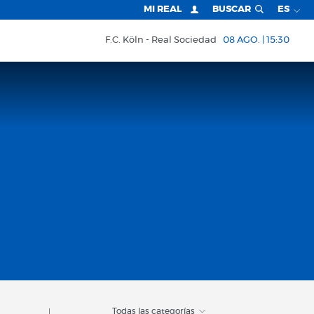
MI REAL
BUSCAR
ES
F.C. Köln
Real Sociedad
08 AGO. | 15:30
Todas las categorías