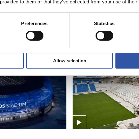
 provided to them or that they’ve collected from your use of their
INSTALACIONES (ANOET
La obra continúa
Preferences
Statistics
Allow selection