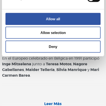
Dentro de los logros logrados a nivel internacional por
nuestras jugadoras hay que destacar que en los Juegos
Allow all
Olímpicos de Barcelona 92, 5 jugadoras de la Real
Sociedad, obtuvieron la medalla de oro:
Teresa Motos
,
Nagore Gabellanes
,
Maider Tellería
,
Silvia Manrique
Allow selection
y
Mari Carmen Barea
. Las cinco junto a las
entrenadoras
Arantza Urruzuno
y
Mari Ayestaran
,
Deny
obtuvieron la Insignia de Oro de la Real Sociedad.
En el Europeo celebrado en Bélgica en 1991 participó
Inge Mitxelena
junto a
Teresa Motos
,
Nagore
Gabellanes
,
Maider Tellería
,
Silvia Manrique
y
Mari
Carmen Barea
.
Leer Más