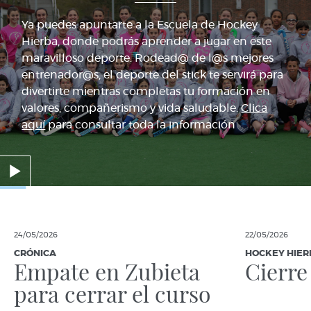
Ya puedes apuntarte a la Escuela de Hockey
Hierba, donde podrás aprender a jugar en este
maravilloso deporte. Rodead@ de l@s mejores
entrenador@s, el deporte del stick te servirá para
divertirte mientras completas tu formación en
valores, compañerismo y vida saludable.
Clica
aquí
para consultar toda la información
24/05/2026
22/05/2026
CRÓNICA
HOCKEY HIER
Empate en Zubieta
Cierre
para cerrar el curso