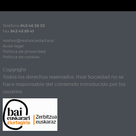
Teléfono
943 46 28 33
Fax
943 45 89 41
realsoc@realsociedad.eus
Aviso legal
Política de privacidad
Política de cookies
Copyright
Todos los derechos reservados. Real Sociedad no se
hace responsable del contenido introducido por los
usuarios.