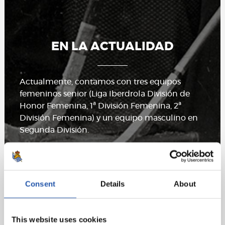
EN LA ACTUALIDAD
Actualmente, contamos con tres equipos
femeninos senior (Liga Iberdrola División de
Honor Femenina, 1ª División Femenina, 2ª
División Femenina) y un equipo masculino en
Segunda División.
La Sección cuenta con una amplia cantera, con
equipos en las distintas categorías y con clubes
filiales como el Santo Tomas Lizeoa KE y el
Consent
Details
About
Ekintza KE. La mayoría de los equipos son
entrenados por jugadoras y técnicos de la Real
Sociedad.
This website uses cookies