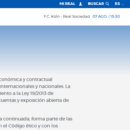
MI REAL
BUSCAR
ES
F.C. Köln
Real Sociedad
07 AGO. | 15:30
 económica y contractual
internacionales y nacionales. La
ento a la Ley 19/2013 de
uentas y exposición abierta de
ra continuada, forma parte de las
el Código ético y con los