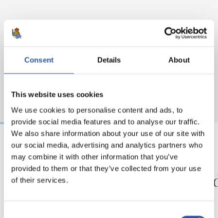
Consent
Details
About
This website uses cookies
We use cookies to personalise content and ads, to
provide social media features and to analyse our traffic.
We also share information about your use of our site with
our social media, advertising and analytics partners who
may combine it with other information that you’ve
01/07/2026
17/06/2026
provided to them or that they’ve collected from your use
VETERANOS
VETERANOS
Pésame por el
Recor
of their services.
fallecimiento de José
Miguel Olano
Consent