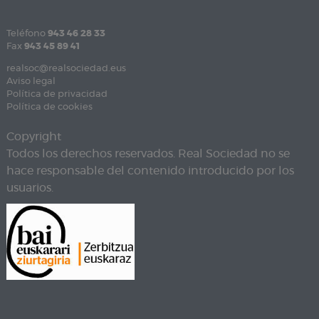
Teléfono
943 46 28 33
Fax
943 45 89 41
realsoc@realsociedad.eus
Aviso legal
Política de privacidad
Política de cookies
Copyright
Todos los derechos reservados. Real Sociedad no se
hace responsable del contenido introducido por los
usuarios.