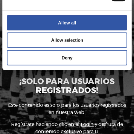
ARCHIVO HISTÓRICO
Consulta nuestro fondo documental y descubre qué
Allow all
hizo la Real en temporadas pasadas, qué resultados
obtuvo cualquier jugador que haya pasado por el
Allow selection
club o los datos de todos los entrenadores de la
historia.
Deny
¡SOLO PARA USUARIOS
REGISTRADOS!
Este contenido es solo para los usuarios registrados
en nuestra web.
Regístrate haciendo clic en el
Login
y disfruta de
contenido exclusivo para ti.