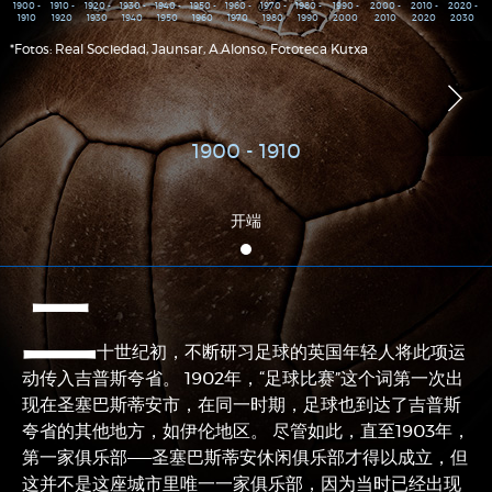
1900 -
1910 -
1920 -
1930 -
1940 -
1950 -
1960 -
1970 -
1980 -
1990 -
2000 -
2010 -
2020 -
1910
1920
1930
1940
1950
1960
1970
1980
1990
2000
2010
2020
2030
*Fotos: Real Sociedad, Jaunsar, A.Alonso, Fototeca Kutxa
1900 - 1910
开端
二
十世纪初，不断研习足球的英国年轻人将此项运
动传入吉普斯夸省。 1902年，“足球比赛”这个词第一次出
现在圣塞巴斯蒂安市，在同一时期，足球也到达了吉普斯
夸省的其他地方，如伊伦地区。 尽管如此，直至1903年，
第一家俱乐部——圣塞巴斯蒂安休闲俱乐部才得以成立，但
这并不是这座城市里唯一一家俱乐部，因为当时已经出现