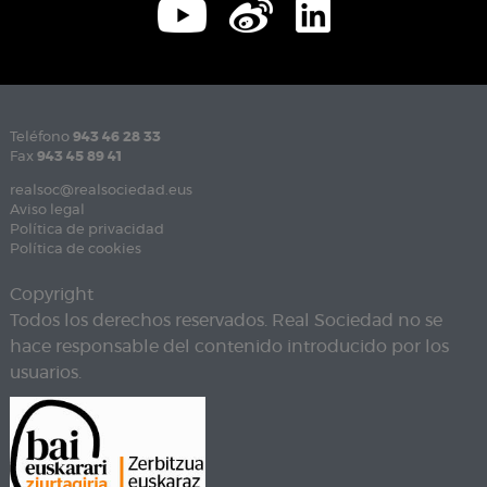
Teléfono
943 46 28 33
Fax
943 45 89 41
realsoc@realsociedad.eus
Aviso legal
Política de privacidad
Política de cookies
Copyright
Todos los derechos reservados. Real Sociedad no se
hace responsable del contenido introducido por los
usuarios.