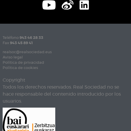
Teléfono
943 46 28 33
Fax
943 45 89 41
realsoc@realsociedad.eus
Aviso legal
Política de privacidad
Política de cookies
Copyright
Todos los derechos reservados. Real Sociedad no se
hace responsable del contenido introducido por los
usuarios.