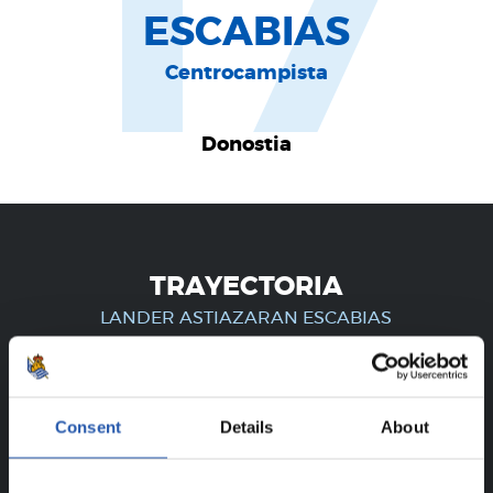
17
ESCABIAS
Centrocampista
Donostia
TRAYECTORIA
LANDER ASTIAZARAN ESCABIAS
¡SOLO PARA USUARIOS
Consent
Details
About
REGISTRADOS!