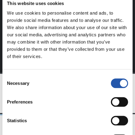
This website uses cookies
Este contenido es solo para los usuarios registrados en
nuestra web.
We use cookies to personalise content and ads, to
provide social media features and to analyse our traffic.
Regístrate haciendo clic en el
Login
y disfruta de
We also share information about your use of our site with
contenido exclusivo para ti.
our social media, advertising and analytics partners who
may combine it with other information that you’ve
provided to them or that they’ve collected from your use
of their services.
Consent
Necessary
Selection
EQUIPO
Preferences
Statistics
23/06/2025
28/12/2024