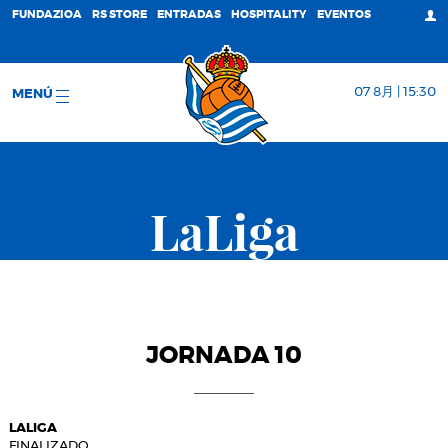
FUNDAZIOA
RS STORE
ENTRADAS
HOSPITALITY
EVENTOS
07 8月 | 15:30
MENÚ
LaLiga
JORNADA 10
LALIGA
FINALIZADO