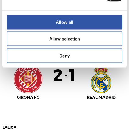
SEVILLA F.C.
C.D. LEGANÉS
Allow all
Allow selection
LALIGA
FINALIZADO
Deny
2
1
-
GIRONA FC
REAL MADRID
LALIGA