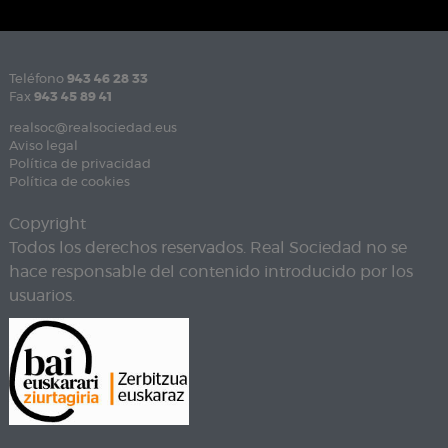
Teléfono
943 46 28 33
Fax
943 45 89 41
realsoc@realsociedad.eus
Aviso legal
Política de privacidad
Política de cookies
Copyright
Todos los derechos reservados. Real Sociedad no se
hace responsable del contenido introducido por los
usuarios.