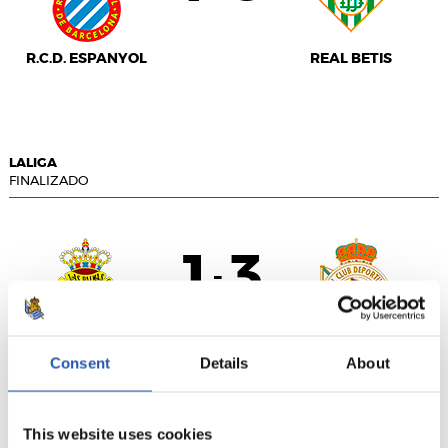
R.C.D. ESPANYOL
REAL BETIS
LALIGA
FINALIZADO
1
3
-
U.D. LAS PALMAS
R.C. DEPORTIVO
Consent
Details
About
This website uses cookies