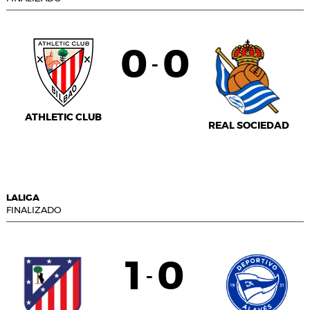
0
0
-
ATHLETIC CLUB
REAL SOCIEDAD
LALIGA
FINALIZADO
1
0
-