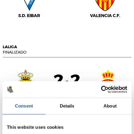
S.D. EIBAR
VALENCIA C.F.
LALIGA
FINALIZADO
2
2
-
U.D. LAS PALMAS
R.C.D. ESPANYOL
Consent
Details
About
This website uses cookies