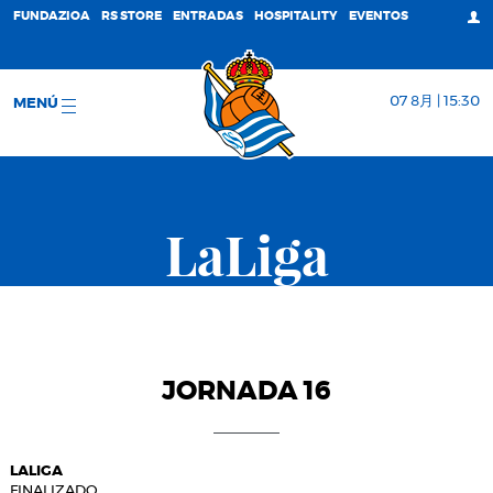
FUNDAZIOA
RS STORE
ENTRADAS
HOSPITALITY
EVENTOS
07 8月 | 15:30
MENÚ
LaLiga
JORNADA 16
LALIGA
FINALIZADO