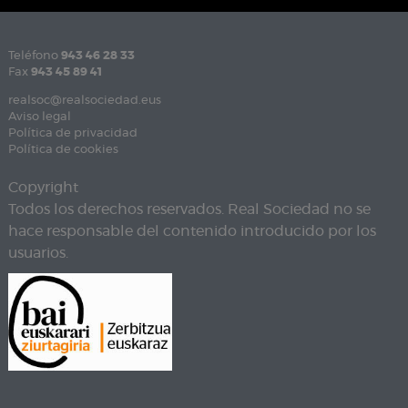
Teléfono
943 46 28 33
Fax
943 45 89 41
realsoc@realsociedad.eus
Aviso legal
Política de privacidad
Política de cookies
Copyright
Todos los derechos reservados. Real Sociedad no se
hace responsable del contenido introducido por los
usuarios.