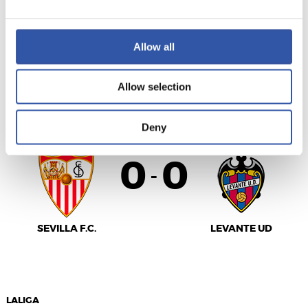
MÁLAGA C.F.
REAL BETIS
Allow all
Allow selection
LALIGA
FINALIZADO
Deny
0
0
-
SEVILLA F.C.
LEVANTE UD
LALIGA