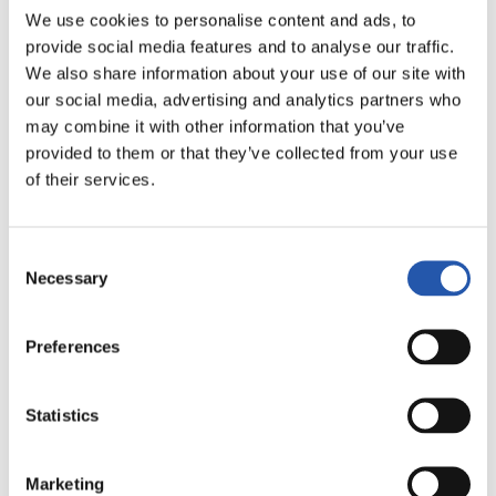
We use cookies to personalise content and ads, to
provide social media features and to analyse our traffic.
4
0
We also share information about your use of our site with
-
our social media, advertising and analytics partners who
may combine it with other information that you’ve
provided to them or that they’ve collected from your use
DEPORTIVO
REAL MADRID
of their services.
ALAVÉS
Consent
Necessary
Selection
LALIGA
FINALIZADO
Preferences
2
5
Statistics
-
Marketing