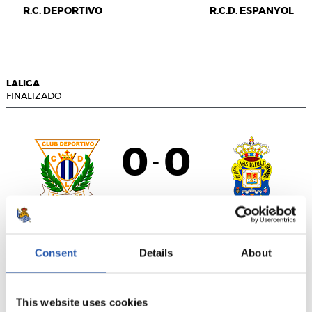
R.C. DEPORTIVO
R.C.D. ESPANYOL
LALIGA
FINALIZADO
0
0
-
C.D. LEGANÉS
U.D. LAS PALMAS
Consent
Details
About
LALIGA
This website uses cookies
FINALIZADO