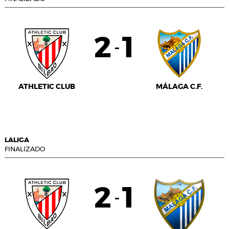
2
1
-
ATHLETIC CLUB
MÁLAGA C.F.
LALIGA
FINALIZADO
2
1
-