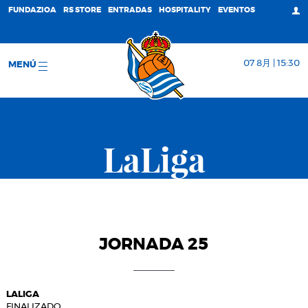
FUNDAZIOA
RS STORE
ENTRADAS
HOSPITALITY
EVENTOS
07 8月 | 15:30
MENÚ
LaLiga
JORNADA 25
LALIGA
FINALIZADO