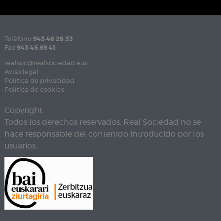
Teléfono
943 46 28 33
Fax
943 45 89 41
realsoc@realsociedad.eus
Aviso legal
Política de privacidad
Política de cookies
Copyright
Todos los derechos reservados. Real Sociedad no se
hace responsable del contenido introducido por los
usuarios.