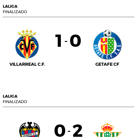
LALIGA
FINALIZADO
1
0
-
VILLARREAL C.F.
GETAFE CF
LALIGA
FINALIZADO
0
2
-