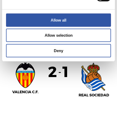
SEVILLA F.C.
ATLÉTICO DE
MADRID
Allow all
Allow selection
LALIGA
FINALIZADO
Deny
2
1
-
VALENCIA C.F.
REAL SOCIEDAD