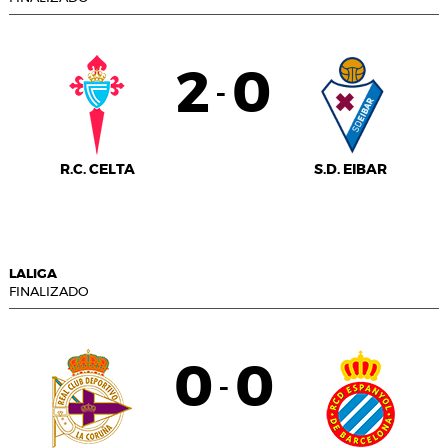
2
0
-
R.C. CELTA
S.D. EIBAR
LALIGA
FINALIZADO
0
0
-