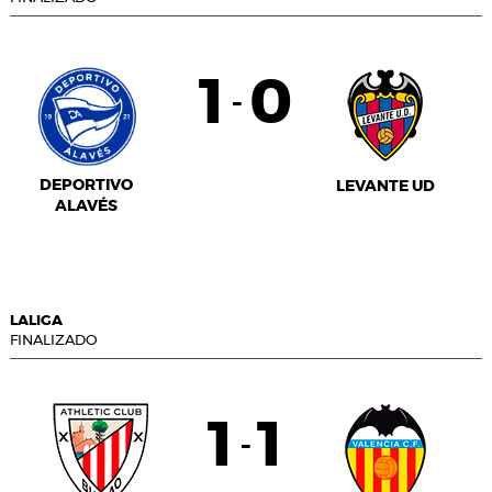
1
0
-
DEPORTIVO
LEVANTE UD
ALAVÉS
LALIGA
FINALIZADO
1
1
-