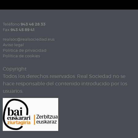
Teléfono
943 46 28 33
Fax
943 45 89 41
realsoc@realsociedad.eus
Aviso legal
Política de privacidad
Política de cookies
Copyright
Todos los derechos reservados. Real Sociedad no se
hace responsable del contenido introducido por los
usuarios.