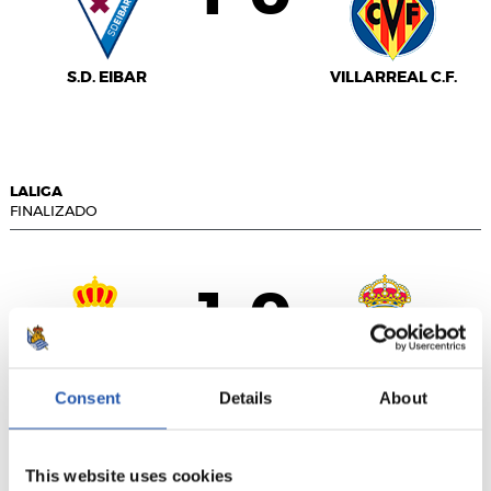
S.D. EIBAR
VILLARREAL C.F.
LALIGA
FINALIZADO
1
0
-
Consent
Details
About
R.C.D. ESPANYOL
REAL MADRID
This website uses cookies