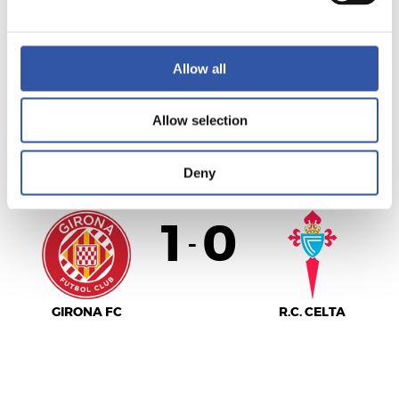
MÁLAGA C.F.
SEVILLA F.C.
Allow all
Allow selection
LALIGA
FINALIZADO
Deny
1
0
-
GIRONA FC
R.C. CELTA