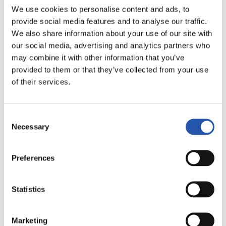
We use cookies to personalise content and ads, to
LALIGA
FINALIZADO
provide social media features and to analyse our traffic.
We also share information about your use of our site with
our social media, advertising and analytics partners who
may combine it with other information that you’ve
1
1
-
provided to them or that they’ve collected from your use
of their services.
U.D. LAS PALMAS
F.C. BARCELONA
Consent
Necessary
Selection
Preferences
LALIGA
FINALIZADO
Statistics
0
1
-
Marketing