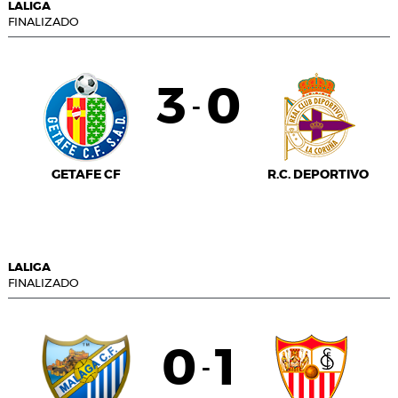
LALIGA
FINALIZADO
3
0
-
GETAFE CF
R.C. DEPORTIVO
LALIGA
FINALIZADO
0
1
-