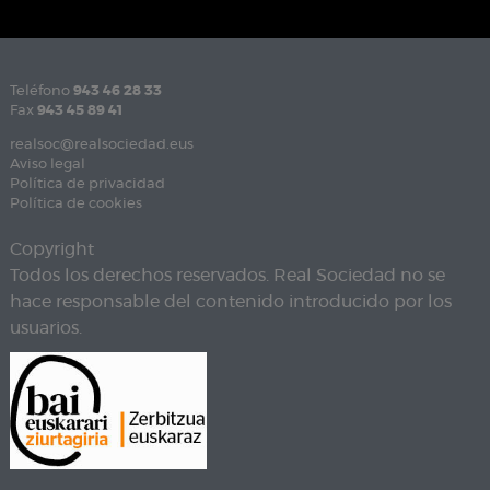
Teléfono
943 46 28 33
Fax
943 45 89 41
realsoc@realsociedad.eus
Aviso legal
Política de privacidad
Política de cookies
Copyright
Todos los derechos reservados. Real Sociedad no se
hace responsable del contenido introducido por los
usuarios.