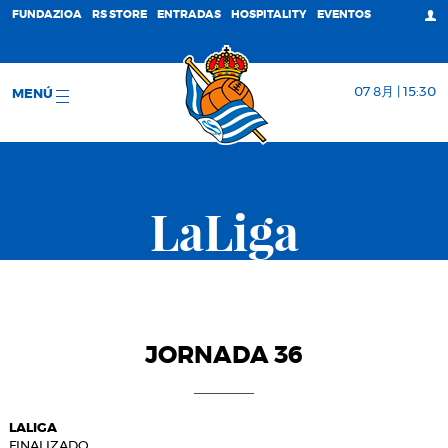
FUNDAZIOA
RS STORE
ENTRADAS
HOSPITALITY
EVENTOS
07 8月 | 15:30
MENÚ
LaLiga
JORNADA 36
LALIGA
FINALIZADO