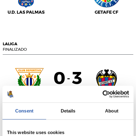
U.D. LAS PALMAS
GETAFE CF
LALIGA
FINALIZADO
0
3
-
C.D. LEGANÉS
LEVANTE UD
Consent
Details
About
This website uses cookies
LALIGA