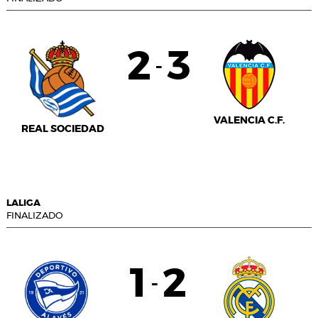
2
3
-
VALENCIA C.F.
REAL SOCIEDAD
LALIGA
FINALIZADO
1
2
-