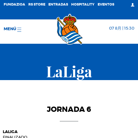
FUNDAZIOA
RS STORE
ENTRADAS
HOSPITALITY
EVENTOS
07 8月 | 15:30
MENÚ
LaLiga
JORNADA 6
LALIGA
FINALIZADO