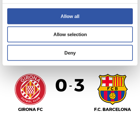
Allow all
MÁLAGA C.F.
ATHLETIC CLUB
Allow selection
LALIGA
Deny
FINALIZADO
0
3
-
GIRONA FC
F.C. BARCELONA