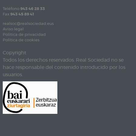
Teléfono
943 46 28 33
Fax
943 45 89 41
realsoc@realsociedad.eus
Aviso legal
Política de privacidad
Política de cookies
Copyright
Todos los derechos reservados. Real Sociedad no se
hace responsable del contenido introducido por los
usuarios.