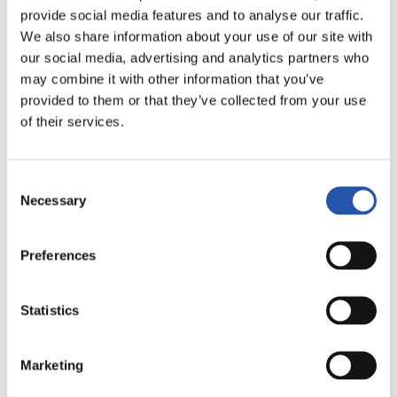
provide social media features and to analyse our traffic.
LALIGA
We also share information about your use of our site with
FINALIZADO
our social media, advertising and analytics partners who
may combine it with other information that you’ve
provided to them or that they’ve collected from your use
0
2
-
of their services.
Consent
U.D. LAS PALMAS
C.D. LEGANÉS
Necessary
Selection
Preferences
LALIGA
FINALIZADO
Statistics
3
3
Marketing
-