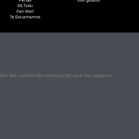
Peñas
Tour guiado
RS Txiki
Fan Wall
Te Escuchamos
le del contenido introducido por los usuarios.