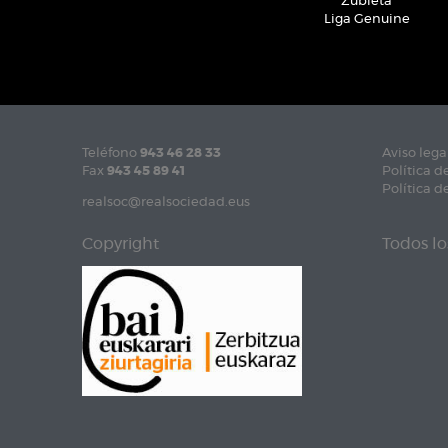
Zubieta
Liga Genuine
Teléfono
943 46 28 33
Aviso lega
Fax
943 45 89 41
Política d
Política d
realsoc@realsociedad.eus
Copyright
Todos lo