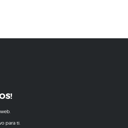
OS!
 web.
o para ti.