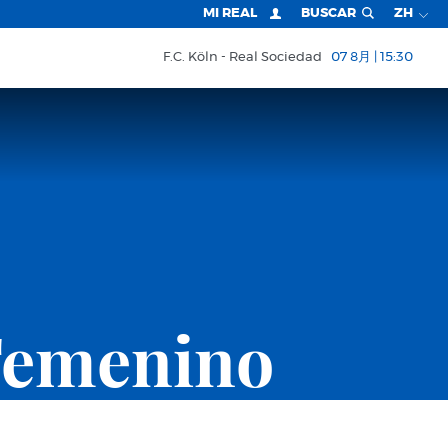
MI REAL
BUSCAR
ZH
F.C. Köln
Real Sociedad
07 8月 | 15:30
Femenino