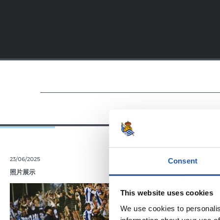
23/06/2025
28/12/2024
Consent
照片展示
苏维塔（ZUBIE
This website uses cookies
We use cookies to personalis