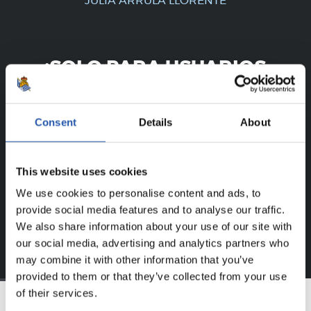
JULIA ARRULA LLORENTE
¡SOLO PARA USUARIOS
REGISTRADOS!
Consent
Details
About
Este contenido es solo para los usuarios registrados en
nuestra web.
Regístrate haciendo clic en el
Login
y disfruta de
This website uses cookies
contenido exclusivo para ti.
We use cookies to personalise content and ads, to
provide social media features and to analyse our traffic.
We also share information about your use of our site with
our social media, advertising and analytics partners who
may combine it with other information that you’ve
provided to them or that they’ve collected from your use
of their services.