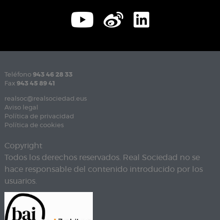
Teléfono
943 46 28 33
Fax
943 45 89 41
realsoc@realsociedad.eus
Aviso legal
Política de privacidad
Política de cookies
Copyright
Todos los derechos reservados. Real Sociedad no se
hace responsable del contenido introducido por los
usuarios.