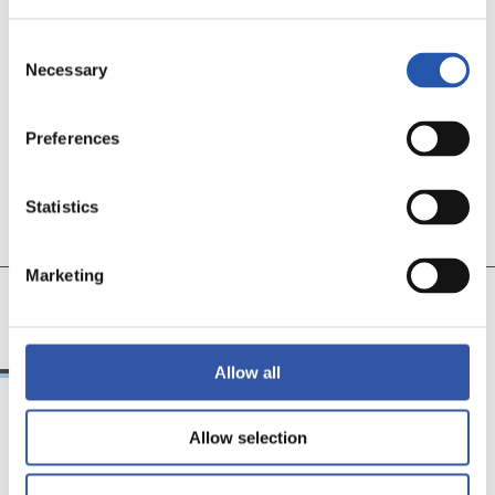
EQUIPO
Consent
Necessary
Selection
Preferences
Statistics
Marketing
11
19
CECILIA
AROLA A.
Allow all
Allow selection
09/12/2024
11/11/2022
下载
女性