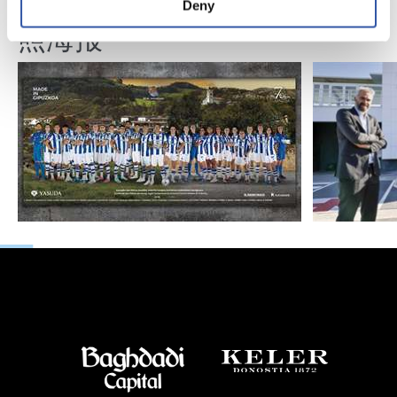
我们24/25赛季的大合
Deny
照海报