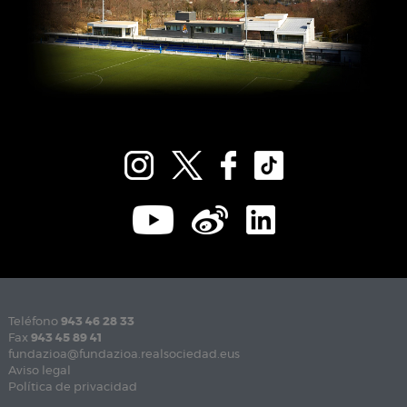
Teléfono
943 46 28 33
Fax
943 45 89 41
fundazioa@fundazioa.realsociedad.eus
Aviso legal
Política de privacidad