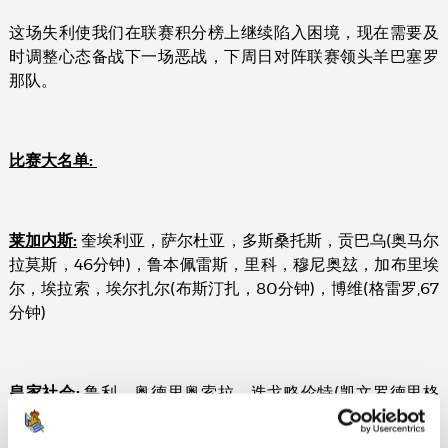
这场失利使我们在联赛积分榜上继续陷入困境，现在需要及
时调整心态备战下一场恶战，下周日对阵联赛领头羊巴塞罗
那队。
比赛大名单:
莱加内斯:
奎埃利亚，萨尔杜亚，多斯桑托斯，贡巴乌(奥马尔
拉莫斯，46分钟)，鲁本佩雷斯，里科，穆尼奥玆，加布里埃
尔，埃拉索，埃尔扎尔(布斯汀扎，80分钟)，博维(格雷罗,67
分钟)
皇家社会:
鲁利，奥德里奥索拉，迭戈略伦特(凯文罗德里格
斯，78分钟)，劳尔纳瓦斯，伊尼戈马丁内斯，伊利亚拉门
迪，苏鲁图萨，普列托(巴乌蒂斯塔，83分钟)，卡纳莱斯(胡