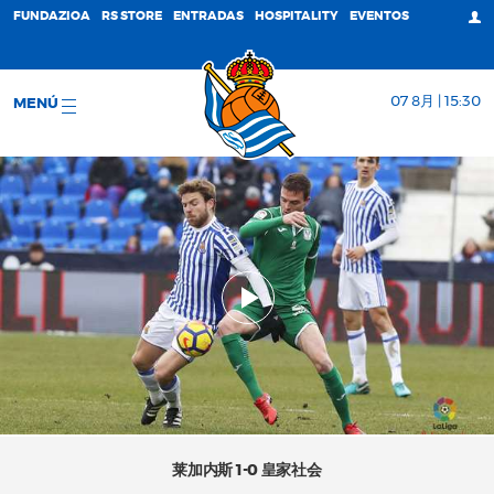
FUNDAZIOA
RS STORE
ENTRADAS
HOSPITALITY
EVENTOS
07 8月 | 15:30
MENÚ
莱加内斯 1-0 皇家社会