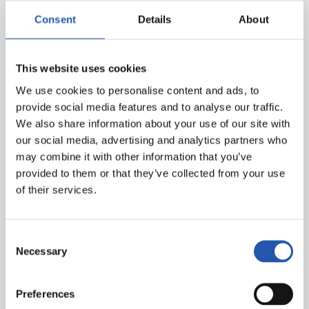
安米，65分钟)，奥亚萨巴尔，威廉若泽
Consent
Details
About
进球:
1-0: 加布里埃尔，75分钟
This website uses cookies
We use cookies to personalise content and ads, to
provide social media features and to analyse our traffic.
裁判:
埃斯特拉达-费尔南德斯 黄牌: 威廉若泽
We also share information about your use of our site with
our social media, advertising and analytics partners who
may combine it with other information that you’ve
provided to them or that they’ve collected from your use
of their services.
Consent
Necessary
Selection
Preferences