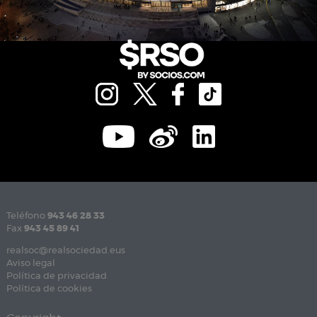
Teléfono
943 46 28 33
Fax
943 45 89 41
realsoc@realsociedad.eus
Aviso legal
Política de privacidad
Política de cookies