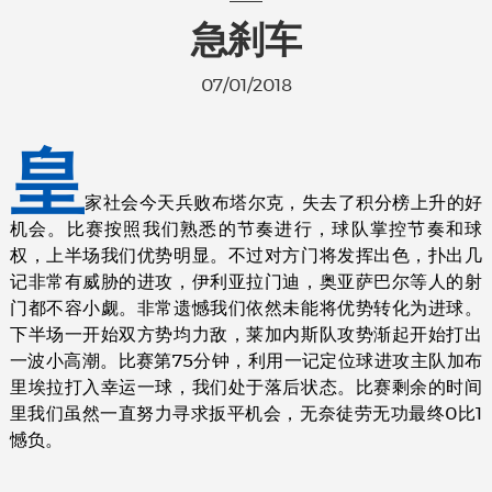
急刹车
07/01/2018
皇
家社会今天兵败布塔尔克，失去了积分榜上升的好
机会。比赛按照我们熟悉的节奏进行，球队掌控节奏和球
权，上半场我们优势明显。不过对方门将发挥出色，扑出几
记非常有威胁的进攻，伊利亚拉门迪，奥亚萨巴尔等人的射
门都不容小觑。非常遗憾我们依然未能将优势转化为进球。
下半场一开始双方势均力敌，莱加内斯队攻势渐起开始打出
一波小高潮。比赛第75分钟，利用一记定位球进攻主队加布
里埃拉打入幸运一球，我们处于落后状态。比赛剩余的时间
里我们虽然一直努力寻求扳平机会，无奈徒劳无功最终0比1
憾负。