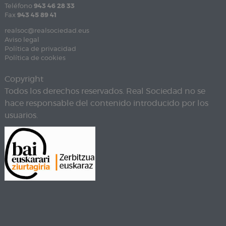
Teléfono
943 46 28 33
Fax
943 45 89 41
realsoc@realsociedad.eus
Aviso legal
Política de privacidad
Política de cookies
Copyright
Todos los derechos reservados. Real Sociedad no se
hace responsable del contenido introducido por los
usuarios.