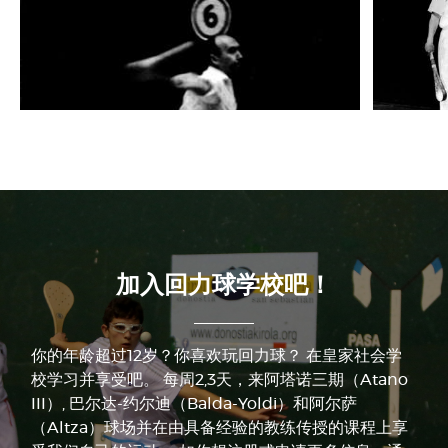
加入回力球学校吧！
你的年龄超过12岁？你喜欢玩回力球？ 在皇家社会学
校学习并享受吧。 每周2,3天，来阿塔诺三期（Atano
III）, 巴尔达-约尔迪（Balda-Yoldi）和阿尔萨
（Altza）球场并在由具备经验的教练传授的课程上享