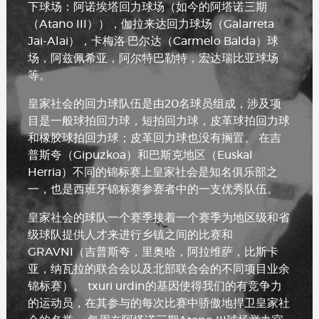
下球场：阿诺埃塔回力球场（如今的阿塔诺三期
（Atano III）），伽拉来达回力球场（Galarreta
Jai-Alai），卡梅洛·巴尔达（Carmelo Balda）球
场，阿兹佩希亚，阿尔特巴勒特，宏达瑞比亚球场
等。
皇家社会的回力球队伍是由20名球员组成，涉及项
目是一般球拍回力球，短拍回力球，皮革球拍回力球
和橡胶球拍回力球；皮革回力球也没有搁置。 在吉
普斯夸（Gipuzkoa）和巴斯克地区（Euskal
Herria）不同的锦标赛上皇家社会是知名俱乐部之
一，也是西班牙锦标赛参赛者中的一支优秀队伍。
皇家社会的球队一个赛季接着一个赛季为地区级和省
级球队提供人才来进行乡镇之间的比赛和
GRAVNI（吉普斯夸，里奥哈，阿拉维萨，比斯卡
亚，纳瓦拉的联合会以及北部联合会的不同项目业余
锦标赛）。 txuri urdin的基因使得我们的有竞争力
的运动员，在其参与的每次比赛中骄傲地捍卫皇家社