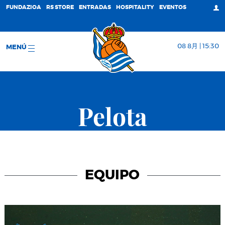
FUNDAZIOA
RS STORE
ENTRADAS
HOSPITALITY
EVENTOS
08 8月 | 15:30
MENÚ
Pelota
EQUIPO