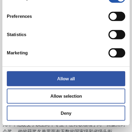
Preferences
显著里程碑
Statistics
Marketing
在捍卫了俱乐部名誉的球员队伍当中，应该强调几个
名字：
Allow all
杰斯·古鲁加（Jesús Gurruchaga）
，在凭借前锋和后卫身
Allow selection
份赢得了几个蹬板摘球国家冠军之后，决定改专业，在那之
后赢得了1952年奥斯格尔（Hossegor）长球拍回力球比赛世
界冠军（唯一一次争夺此项头衔），1962年潘普洛纳
Deny
（Pamplona）皮革回力球比赛亚军。 在其职业生涯的最后
几年，他改变了以上两个专业，在诗歌领域于同一日赢得两
个奖。 他的获奖名单里面有无数的国家级和省级头衔。