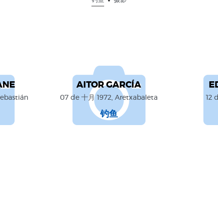
钓鱼
摄影
ANE
AITOR GARCÍA
E
ebastián
07 de 十月 1972, Aretxabaleta
12 
钓鱼