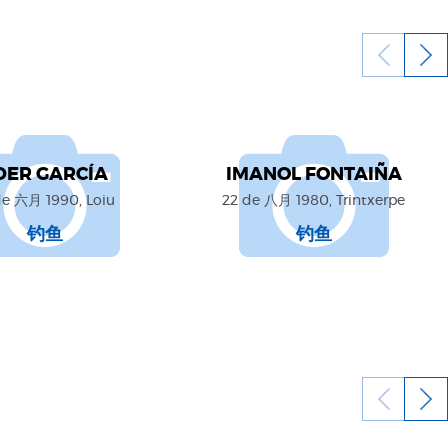
DER GARCÍA
IMANOL FONTAIÑA
de 六月 1990, Loiu
22 de 八月 1980, Trintxerpe
钓鱼
钓鱼