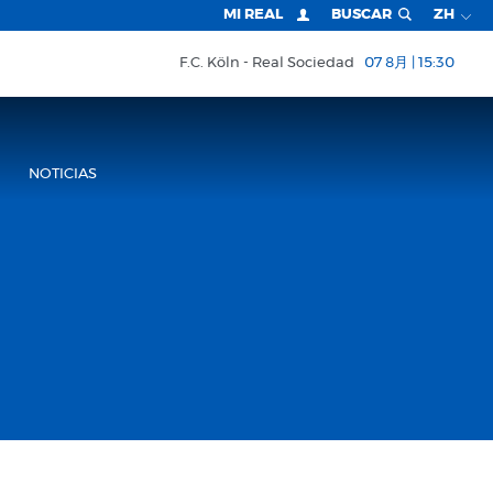
MI REAL
BUSCAR
ZH
F.C. Köln
Real Sociedad
07 8月 | 15:30
NOTICIAS