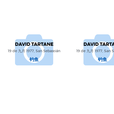
DAVID TARTANE
DAVID TART
19 de 九月 1977, San Sebastián
19 de 九月 1977, San S
钓鱼
钓鱼