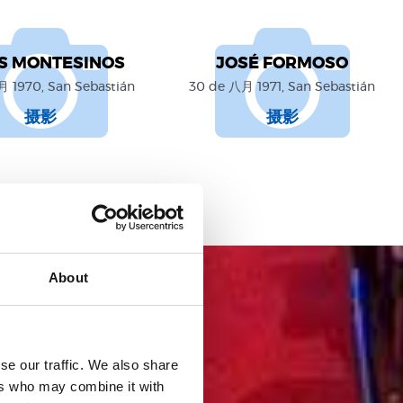
S MONTESINOS
JOSÉ FORMOSO
 1970, San Sebastián
30 de 八月 1971, San Sebastián
摄影
摄影
About
se our traffic. We also share
ers who may combine it with