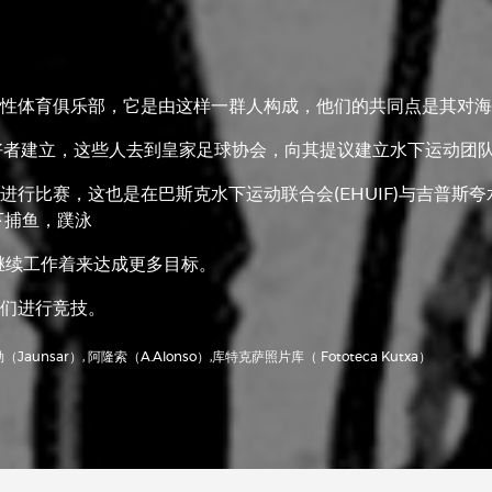
性体育俱乐部，它是由这样一群人构成，他们的共同点是其对海
爱好者建立，这些人去到皇家足球协会，向其提议建立水下运动团
行比赛，这也是在巴斯克水下运动联合会(EHUIF)与吉普斯夸水下
下捕鱼，蹼泳
继续工作着来达成更多目标。
们进行竞技。
Jaunsar）, 阿隆索（A.Alonso）,库特克萨照片库（ Fototeca Kutxa）