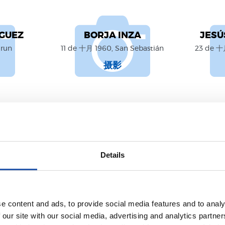
ÍGUEZ
BORJA INZA
JESÚ
Irun
11 de 十月 1960, San Sebastián
23 de 十月
摄影
Details
e content and ads, to provide social media features and to analy
 our site with our social media, advertising and analytics partn