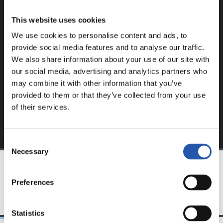
REGISTRADOS!
This website uses cookies
We use cookies to personalise content and ads, to
Este contenido es solo para los usuarios registrados en
provide social media features and to analyse our traffic.
nuestra web.
We also share information about your use of our site with
Regístrate haciendo clic en el
Login
y disfruta de
our social media, advertising and analytics partners who
contenido exclusivo para ti.
may combine it with other information that you’ve
provided to them or that they’ve collected from your use
of their services.
Consent
Necessary
Selection
EQUIPO
Preferences
Statistics