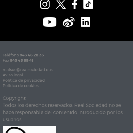
Teléfono
943 46 28 33
Fax
943 45 89 41
realsoc@realsociedad.eus
Aviso legal
Política de privacidad
Política de cookies
Copyright
Todos los derechos reservados. Real Sociedad no se
hace responsable del contenido introducido por los
usuarios.