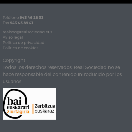
Teléfono
943 46 28 33
Fax
943 45 89 41
realsoc@realsociedad.eus
Aviso legal
Política de privacidad
Política de cookies
Copyright
Todos los derechos reservados. Real Sociedad no se
hace responsable del contenido introducido por los
usuarios.