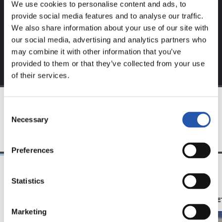
We use cookies to personalise content and ads, to
Regístrate haciendo clic en el
Login
y disfruta de
provide social media features and to analyse our traffic.
contenido exclusivo para ti.
We also share information about your use of our site with
our social media, advertising and analytics partners who
may combine it with other information that you’ve
provided to them or that they’ve collected from your use
of their services.
Consent
EQUIPO
Necessary
Selection
Preferences
Statistics
23/06/2025
28/12/2024
照片展示
苏维塔（ZUBIE
Marketing