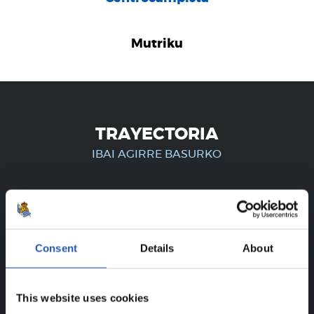
Mutriku
TRAYECTORIA
IBAI AGIRRE BASURKO
¡SOLO PARA USUARIOS
REGISTRADOS!
Consent
Details
About
Este contenido es solo para los usuarios registrados en
nuestra web.
This website uses cookies