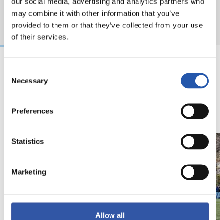
our social media, advertising and analytics partners who
may combine it with other information that you’ve
provided to them or that they’ve collected from your use
of their services.
Consent
18/02/2026
29/12/2025
Necessary
Selection
视频
训练
马年将为我们带来好
Preferences
运" | 中国新年
Statistics
Marketing
Allow all