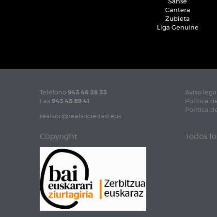
Sanse
Cantera
Zubieta
Liga Genuine
Teléfono
943 46 28 33
Aviso lega
Fax
943 45 89 41
Política d
Política d
realsoc@realsociedad.eus
Copyright
Todos lo