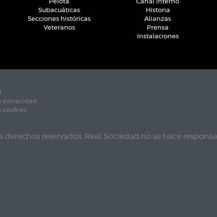
Pelota
Canal Interno
Subacuáticas
Historia
Secciones históricas
Alianzas
Veteranos
Prensa
Instalaciones
l
e privacidad
e cookies
s derechos reservados. Real Sociedad no se hace responsab