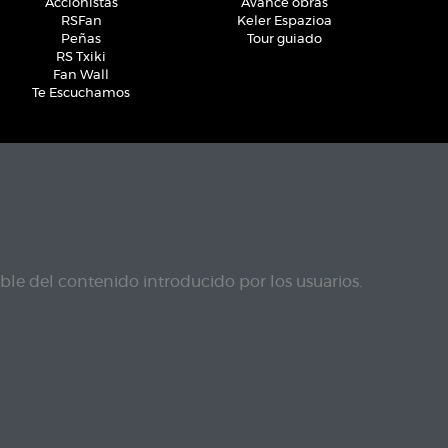
Accionistas
Avance obras
RSFan
Keler Espazioa
Peñas
Tour guiado
RS Txiki
Fan Wall
Te Escuchamos
le del contenido introducido por los usuarios.