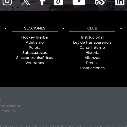
SECCIONES
CLUB
Hockey hierba
Institucional
Atletismo
Ley de transparencia
Pelota
Canal Interno
Subacuáticas
Historia
Secciones históricas
Alianzas
Veteranos
Prensa
Instalaciones
l
e privacidad
e cookies
s derechos reservados. Real Sociedad no se hace responsab