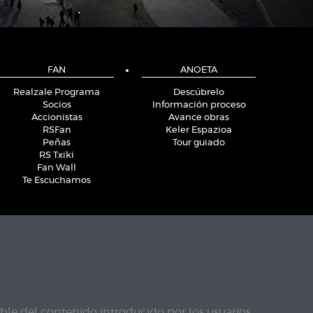
FAN
ANOETA
Realzale Programa
Descúbrelo
Socios
Información proceso
Accionistas
Avance obras
RSFan
Keler Espazioa
Peñas
Tour guiado
RS Txiki
Fan Wall
Te Escuchamos
le del contenido introducido por los usuarios.