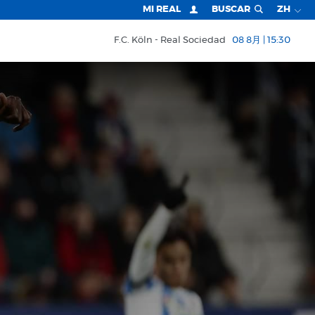
MI REAL
BUSCAR
ZH
F.C. Köln
Real Sociedad
08 8月 | 15:30