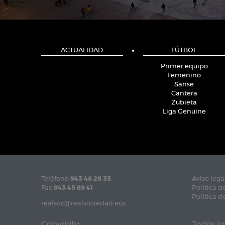
ACTUALIDAD
FÚTBOL
Primer equipo
Femenino
Sanse
Cantera
Zubieta
Liga Genuine
Teléfono
943 46 28 33
Aviso lega
Fax
943 45 89 41
Política d
Política d
realsoc@realsociedad.eus
Copyright
Todos lo