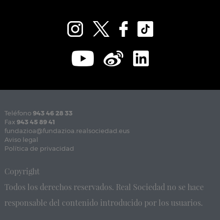
Teléfono
943 46 28 33
Fax
943 45 89 41
fundazioa@fundazioa.realsociedad.eus
Aviso legal
Política de privacidad
Copyright
Todos los derechos reservados. Real Sociedad no se hace
responsable del contenido introducido por los usuarios.