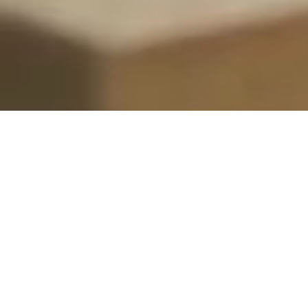
Disfruta como nunca en Hospitality VIP del
Reale Arena. Vivirás una experiencia única y
exclusiva desde las ubicaciones más
privilegiadas de nuestro campo. Acompañado
de un ambiente relajado, sentirás de cerca la
emoción del partido, recibirás una atención
personalizada y podrás saborear la