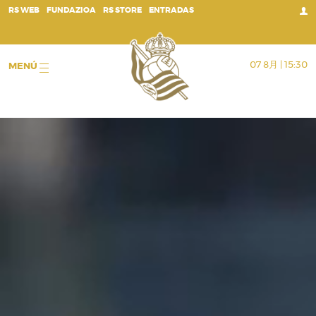
;
RS WEB
FUNDAZIOA
RS STORE
ENTRADAS
07 8月 | 15:30
MENÚ