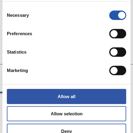
Consent
Necessary
Selection
Preferences
Statistics
11
19
Marketing
CECILIA
AROLA A.
Allow all
Allow selection
18/02/2026
29/12/2025
视频
训练
马年将为我们带来好
Deny