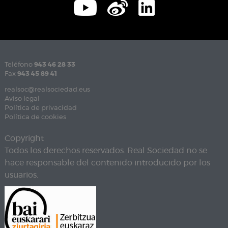
Teléfono
943 46 28 33
Fax
943 45 89 41
realsoc@realsociedad.eus
Aviso legal
Política de privacidad
Política de cookies
Copyright
Todos los derechos reservados. Real Sociedad no se
hace responsable del contenido introducido por los
usuarios.