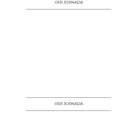
VER JORNADA
VER JORNADA