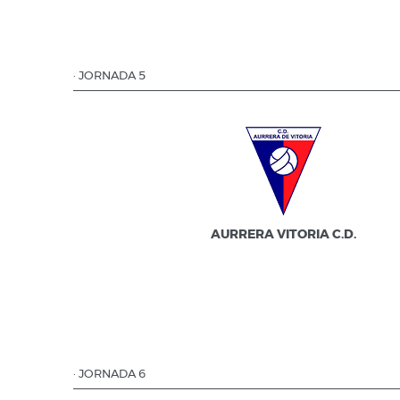
·
JORNADA 5
AURRERA VITORIA C.D.
·
JORNADA 6