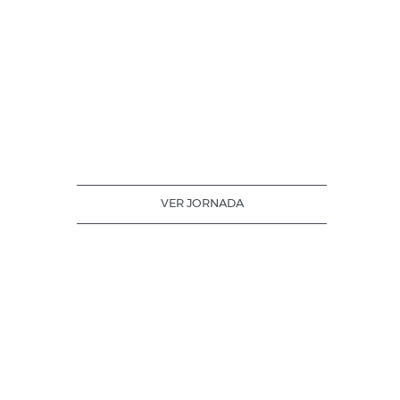
VER JORNADA