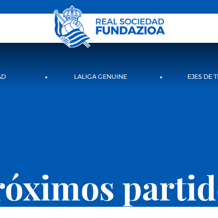
AD
LALIGA GENUINE
EJES DE 
róximos partid