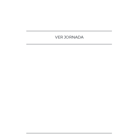
VER JORNADA