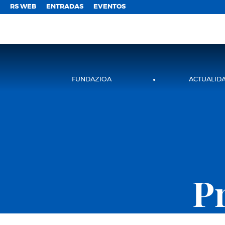
;
RS WEB
ENTRADAS
EVENTOS
FUNDAZIOA
ACTUALID
P