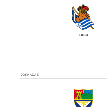
EASO
·
JORNADA 3