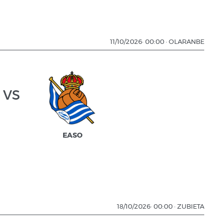
11/10/2026
·
00:00
·
OLARANBE
vs
EASO
18/10/2026
·
00:00
·
ZUBIETA