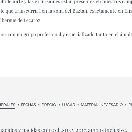
multideporte y las excursiones están presentes en nuestros ca
le que transcurrirá en la zona del Baztan, exactamente en Eli
albergue de Lecaroz.
mos con un grupo profesional y especializado tanto en el ámb
NERALES
FECHAS
PRECIO
LUGAR
MATERIAL NECESARIO
P
nacidos y nacidas entre el 2013 y 2017, ambos inclusive.