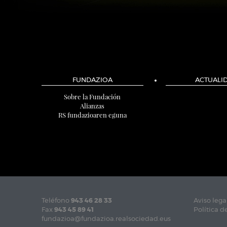
FUNDAZIOA
ACTUALI
Sobre la Fundación
Alianzas
RS fundazioaren eguna
Teléfono
943 46 28 33
Aviso lega
Fax
943 45 89 41
Política d
fundazioa@fundazioa.realsociedad.eus