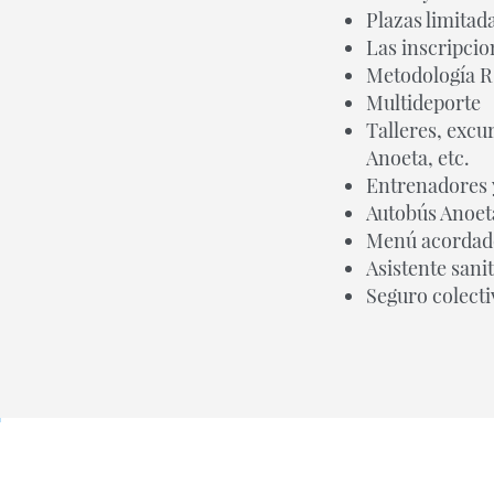
Plazas limitad
Las inscripcio
Metodología 
Multideporte
Talleres, excur
Anoeta, etc.
Entrenadores y
Autobús Anoeta
Menú acordado 
Asistente sanit
Seguro colecti