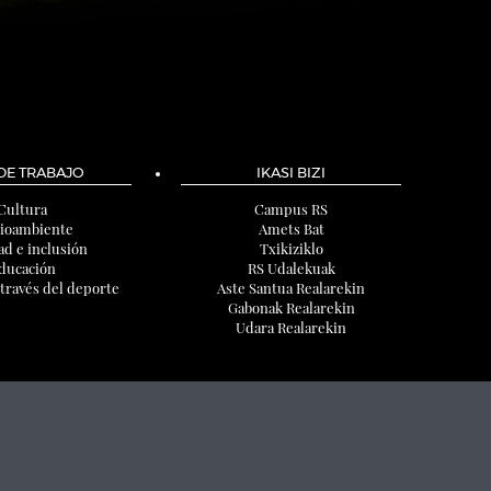
 DE TRABAJO
IKASI BIZI
Cultura
Campus RS
ioambiente
Amets Bat
ad e inclusión
Txikiziklo
ducación
RS Udalekuak
 través del deporte
Aste Santua Realarekin
Gabonak Realarekin
Udara Realarekin