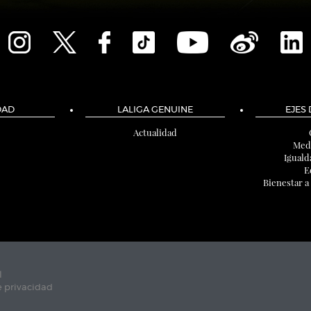
DAD
LALIGA GENUINE
EJES
Actualidad
Med
Iguald
E
Bienestar a
l
e privacidad