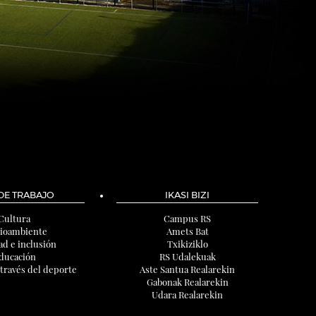
 DE TRABAJO
IKASI BIZI
Cultura
Campus RS
ioambiente
Amets Bat
ad e inclusión
Txikiziklo
ducación
RS Udalekuak
 través del deporte
Aste Santua Realarekin
Gabonak Realarekin
Udara Realarekin