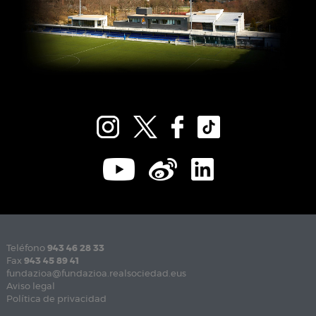
Teléfono
943 46 28 33
Fax
943 45 89 41
fundazioa@fundazioa.realsociedad.eus
Aviso legal
Política de privacidad