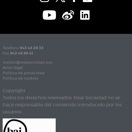
Teléfono
943 46 28 33
Fax
943 45 89 41
realsoc@realsociedad.eus
Aviso legal
Política de privacidad
Política de cookies
Copyright
Todos los derechos reservados. Real Sociedad no se
hace responsable del contenido introducido por los
usuarios.