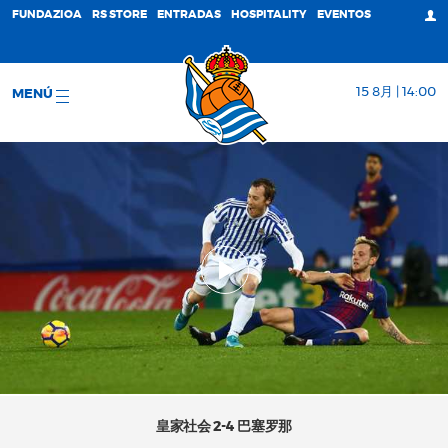
FUNDAZIOA
RS STORE
ENTRADAS
HOSPITALITY
EVENTOS
15 8月 | 14:00
MENÚ
皇家社会 2-4 巴塞罗那