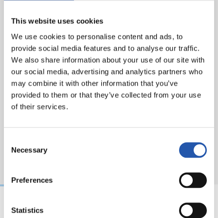
2-3: 苏亚雷斯，71分钟; 2-4: 梅西，85分钟
This website uses cookies
黄牌: 伊利亚拉门迪，奥亚萨巴尔，罗伯托，皮克
We use cookies to personalise content and ads, to
到场人数: 23277
provide social media features and to analyse our traffic.
We also share information about your use of our site with
our social media, advertising and analytics partners who
may combine it with other information that you’ve
provided to them or that they’ve collected from your use
of their services.
Consent
Necessary
Selection
Preferences
Statistics
18/02/2026
29/12/2025