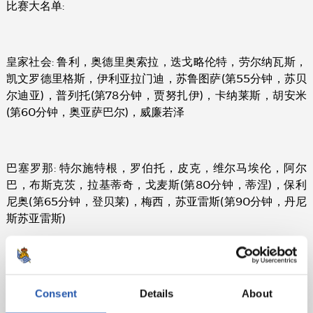
比赛大名单:
皇家社会: 鲁利，奥德里奥索拉，迭戈略伦特，劳尔纳瓦斯，
凯文罗德里格斯，伊利亚拉门迪，苏鲁图萨(第55分钟，苏贝
尔迪亚)，普列托(第78分钟，贾努扎伊)，卡纳莱斯，胡安米
(第60分钟，奥亚萨巴尔)，威廉若泽
巴塞罗那: 特尔施特根，罗伯托，皮克，维尔马埃伦，阿尔
巴，布斯克茨，拉基蒂奇，戈麦斯(第80分钟，蒂涅)，保利
尼奥(第65分钟，登贝莱)，梅西，苏亚雷斯(第90分钟，丹尼
斯苏亚雷斯)
进球: 1-0: 威廉若泽，11分钟; 2-0: 胡安米，34分钟; 2-1: 保利尼
奥，39分钟; 2-2: 苏亚雷斯, 50分钟;
Consent
Details
About