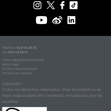
Teléfono
943 46 28 33
Fax
943 45 89 41
realsoc@realsociedad.eus
Aviso legal
Política de privacidad
Política de cookies
Copyright
Todos los derechos reservados. Real Sociedad no se
hace responsable del contenido introducido por los
usuarios.