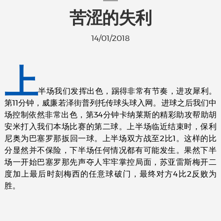
苦涩的失利
14/01/2018
上
半场我们发挥出色，踢得非常有节奏，进攻犀利。
第11分钟，威廉若泽街普列托传球头球入网。进球之后我们中
场控制依然非常出色，第34分钟卡纳莱斯的精彩助攻帮助胡
安米打入我们本场比赛的第二球。上半场临近结束时，保利
尼奥为巴塞罗那扳回一球。上半场双方战至2比1。这样的比
分显然并不保险，下半场任何情况都有可能发生。果然下半
场一开始巴塞罗那先声夺人牢牢掌控局面，苏亚雷斯梅开二
度加上最后时刻梅西的任意球破门，最终对方4比2反败为
胜。