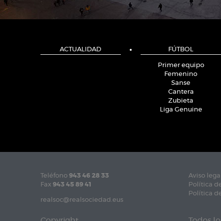
ACTUALIDAD
FÚTBOL
Primer equipo
Femenino
Sanse
Cantera
Zubieta
Liga Genuine
Teléfono
943 46 28 33
Aviso lega
Fax
943 45 89 41
Política d
Política d
realsoc@realsociedad.eus
Copyright
Todos lo