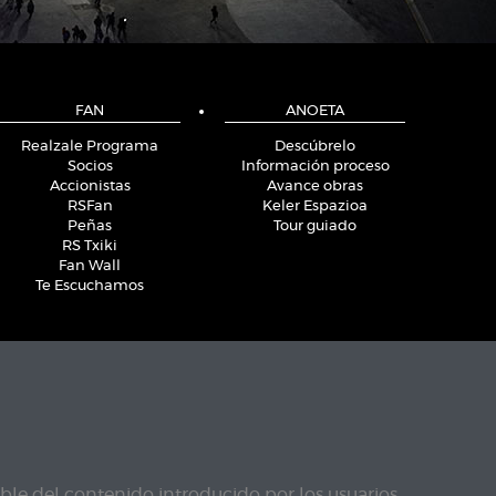
FAN
ANOETA
Realzale Programa
Descúbrelo
Socios
Información proceso
Accionistas
Avance obras
RSFan
Keler Espazioa
Peñas
Tour guiado
RS Txiki
Fan Wall
Te Escuchamos
le del contenido introducido por los usuarios.