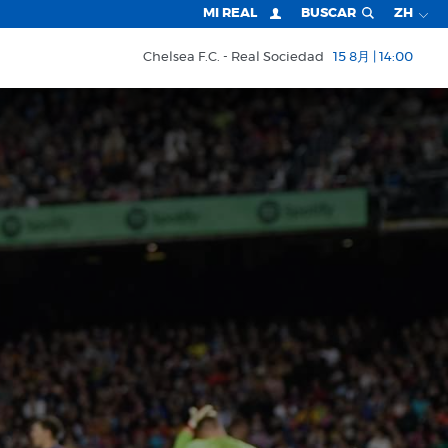
MI REAL
BUSCAR
ZH
Chelsea F.C.
Real Sociedad
15 8月 | 14:00