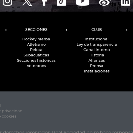
SECCIONES
CLUB
Hockey hierba
Institucional
Atletismo
Ley de transparencia
Pelota
Canal Interno
Subacuáticas
Historia
Secciones históricas
Alianzas
Veteranos
Prensa
Instalaciones
l
e privacidad
e cookies
s derechos reservados. Real Sociedad no se hace responsab