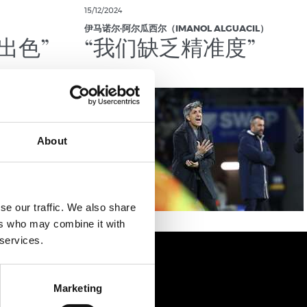
15/12/2024
伊马诺尔·阿尔瓜西尔（IMANOL ALGUACIL）
出色”
“我们缺乏精准度”
About
se our traffic. We also share
ers who may combine it with
 services.
Marketing