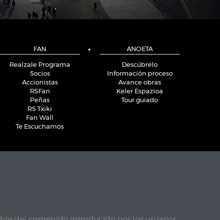
FAN
ANOETA
Realzale Programa
Descúbrelo
Socios
Información proceso
Accionistas
Avance obras
RSFan
Keler Espazioa
Peñas
Tour guiado
RS Txiki
Fan Wall
Te Escuchamos
le del contenido introducido por los usuarios.