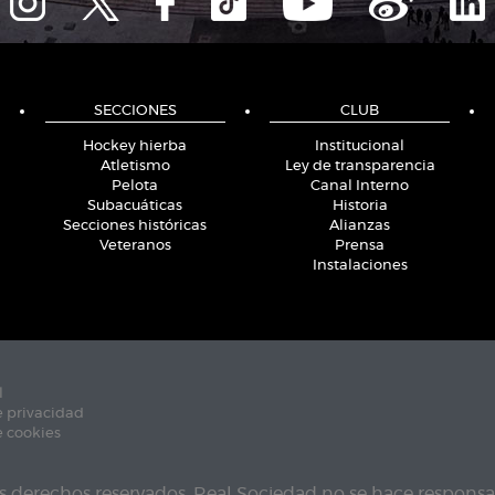
SECCIONES
CLUB
Hockey hierba
Institucional
Atletismo
Ley de transparencia
Pelota
Canal Interno
Subacuáticas
Historia
Secciones históricas
Alianzas
Veteranos
Prensa
Instalaciones
l
e privacidad
e cookies
s derechos reservados. Real Sociedad no se hace responsab