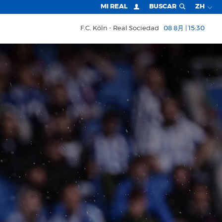
MI REAL
BUSCAR
ZH
F.C. Köln
Real Sociedad
08 8月 | 15:30