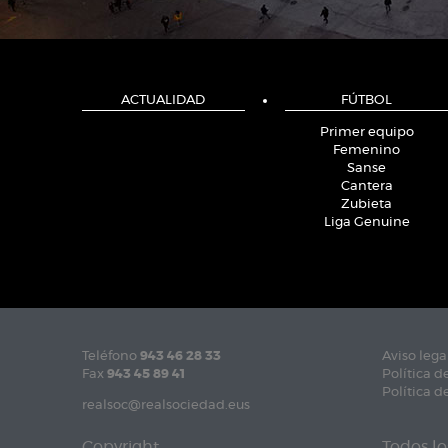
ACTUALIDAD
FÚTBOL
Primer equipo
Femenino
Sanse
Cantera
Zubieta
Liga Genuine
Teléfono
943 46 28 33
Aviso lega
Fax
943 45 89 41
Política d
Política d
realsoc@realsociedad.eus
Copyright
Todos lo