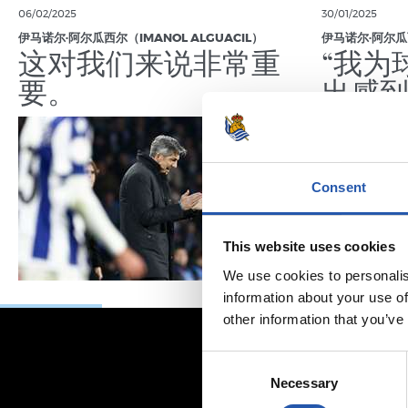
06/02/2025
30/01/2025
伊马诺尔·阿尔瓜西尔（IMANOL ALGUACIL）
伊马诺尔·阿尔瓜西
这对我们来说非常重
“我为
要。
出感到
Consent
This website uses cookies
We use cookies to personalis
information about your use of
other information that you’ve
Consent
Necessary
Selection